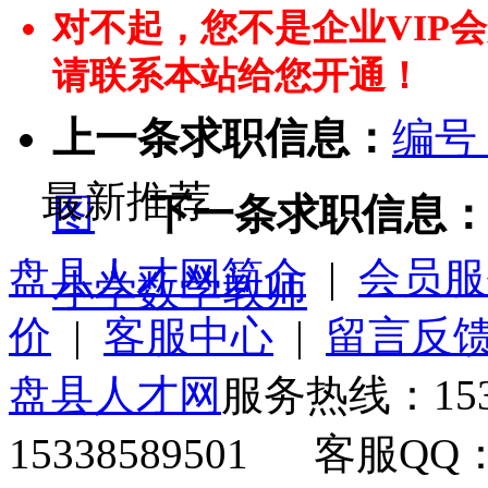
对不起，您不是企业VIP
请联系本站给您开通！
上一条求职信息：
编号
最新推荐
图
下一条求职信息
盘县人才网简介
|
会员服
小学数学教师
价
|
客服中心
|
留言反
盘县人才网
服务热线：153
15338589501 客服QQ