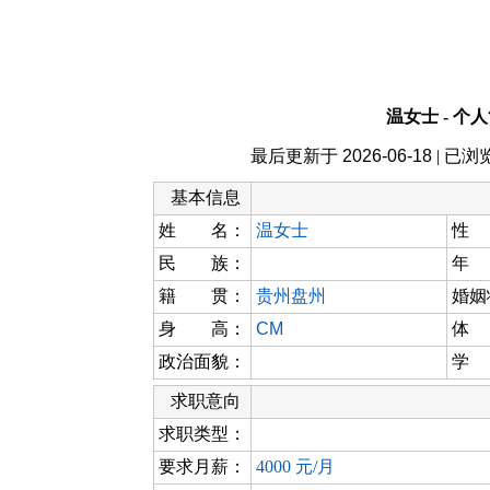
温女士 - 个
最后更新于
2026-06-18
| 已浏
基本信息
姓 名：
温女士
性
民 族：
年
籍 贯：
贵州盘州
婚姻
身 高：
CM
体
政治面貌：
学
求职意向
求职类型：
要求月薪：
4000 元/月