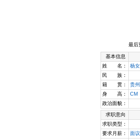
最后
基本信息
姓 名：
杨女
民 族：
籍 贯：
贵州
身 高：
CM
政治面貌：
求职意向
求职类型：
要求月薪：
面议