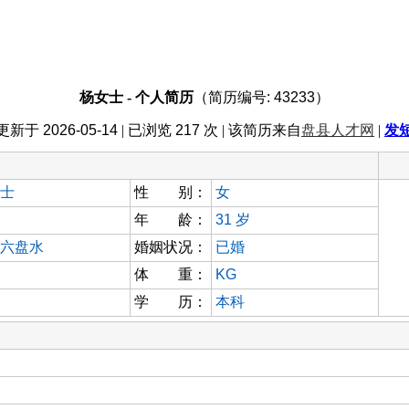
杨女士 - 个人简历
（简历编号: 43233）
更新于
2026-05-14
| 已浏览
217
次 | 该简历来自
盘县人才网
|
发
士
性 别：
女
年 龄：
31
岁
六盘水
婚姻状况：
已婚
体 重：
KG
学 历：
本科