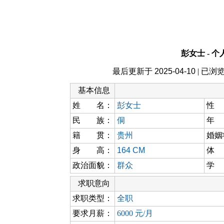
彭女士 - 
最后更新于
2025-04-10
| 已浏
基本信息
姓 名：
彭女士
性
民 族：
侗
年
籍 贯：
贵州
婚姻
身 高：
164 CM
体
政治面貌：
群众
学
求职意向
求职类型：
全职
要求月薪：
6000 元/月