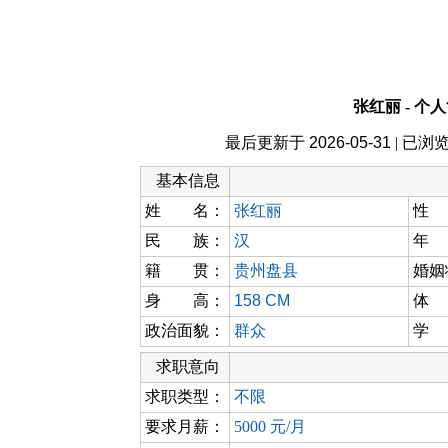
张红丽 - 个
最后更新于
2026-05-31
| 已浏
基本信息
姓 名：
张红丽
性
民 族：
汉
年
籍 贯：
贵州盘县
婚姻
身 高：
158 CM
体
政治面貌：
群众
学
求职意向
求职类型：
不限
要求月薪：
5000 元/月